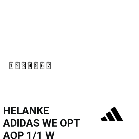
1
2
3
4
5
6
7
HELANKE
ADIDAS WE OPT
AOP 1/1 W