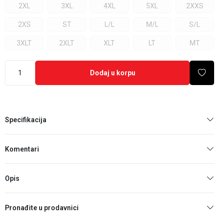
2XL
3XL
4XL
5XL
2XXS
2XS
ST
L/L
M/L
S/L
3XLT
2XLT
XLT
LT
MT
Dodaj u korpu
Specifikacija
Komentari
Opis
Pronađite u prodavnici