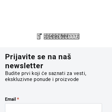
HELANKE
IY9645
HELANKE
HELANKE ADIDAS ESS HW LEGGINGS W
3.352,00
RSD
5.325,00
4.190,00
RSD
7.100,00
R
1
2
3
4
5
6
7
8
9
10
11
12
Prijavite se na naš
newsletter
Budite prvi koji će saznati za vesti,
ekskluzivne ponude i proizvode
Email