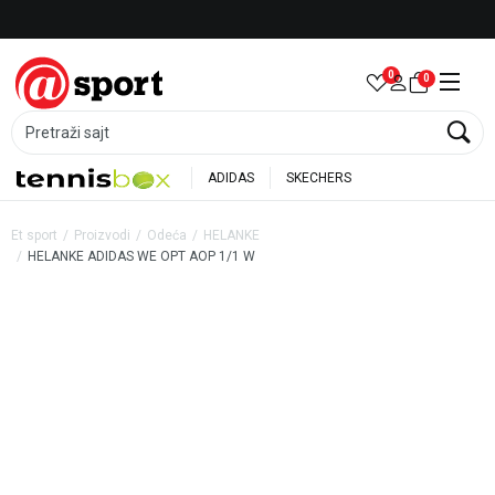
Besplatna dostava za porudžbine preko 6.000 rsd
0
0
Pretraži sajt
ADIDAS
SKECHERS
Et sport
Proizvodi
Odeća
HELANKE
HELANKE ADIDAS WE OPT AOP 1/1 W
30
%
20
%