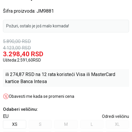
Šifra proizvoda:
JM9881
Požuri, ostalo je još malo komada!
5.890,00
RSD
4.123,00
RSD
3.298,40
RSD
Ušteda:
2.591,60
RSD
ili
274,87
RSD na 12 rata koristeći Visa ili MasterCard
kartice Banca Intesa
Obavesti me kada se promeni cena
Odaberi veličinu
:
EU
Odredi veličinu
XS
S
M
L
XL