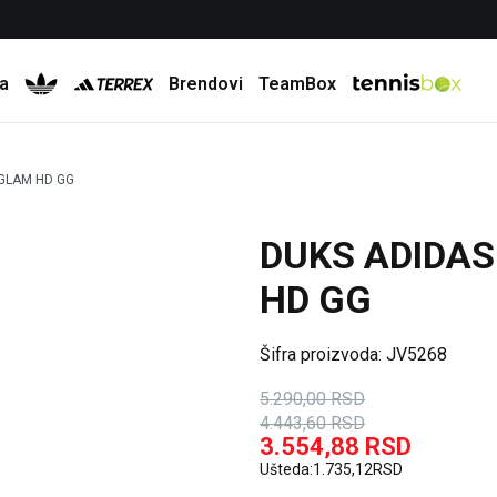
Besplatna dostava za porudžbine preko 6.000 rsd
a
Brendovi
TeamBox
 GLAM HD GG
DUKS ADIDAS
16
%
20
%
HD GG
Šifra proizvoda:
JV5268
5.290,00
RSD
4.443,60
RSD
3.554,88
RSD
Ušteda:
1.735,12
RSD