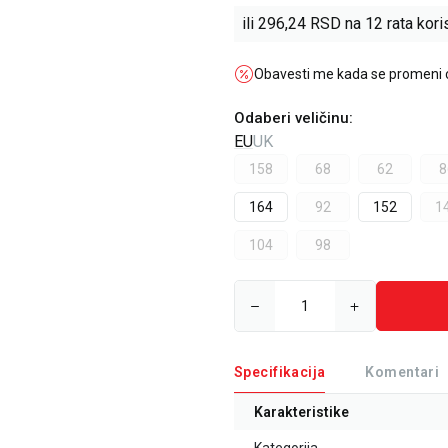
ili
296,24
RSD na 12 rata koris
Obavesti me kada se promeni
Odaberi veličinu
:
EU
UK
158
68
62
8
164
92
152
1
104
98
Specifikacija
Komentari
Karakteristike