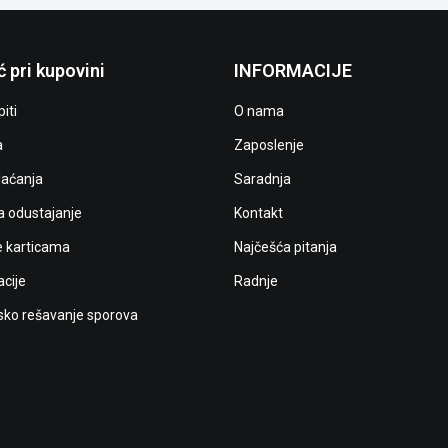
 pri kupovini
INFORMACIJE
iti
O nama
a
Zaposlenje
laćanja
Saradnja
a odustajanje
Kontakt
e karticama
Najčešća pitanja
cije
Radnje
ko rešavanje sporova