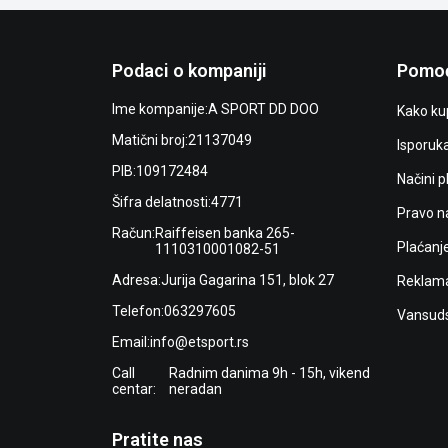
Podaci o kompaniji
Pomoć
Ime kompanije:
A SPORT DD DOO
Kako kup
Matični broj:
21137049
Isporuk
PIB:
109172484
Načini p
Šifra delatnosti:
4771
Pravo n
Račun:
Raiffeisen banka 265-
Plaćanj
1110310001082-51
Adresa:
Jurija Gagarina 151, blok 27
Reklama
Telefon:
063297605
Vansuds
Email:
info@etsport.rs
Call
Radnim danima 9h - 15h, vikend
centar:
neradan
Pratite nas