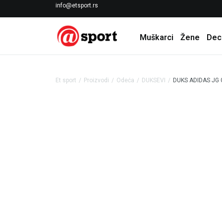
LICENCIRANI CLEARANCE PARTNER ADIDAS
info@etsport.rs
Muškarci
Žene
Dec
Et sport
Proizvodi
Odeća
DUKSEVI
DUKS ADIDAS JG