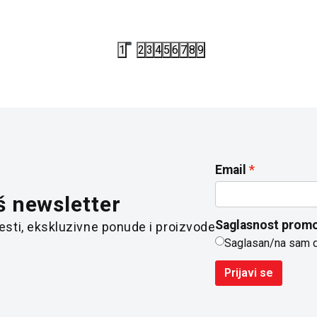
1
2
3
4
5
6
7
8
9
Email
š newsletter
Saglasnost promo
 vesti, ekskluzivne ponude i proizvode
Saglasan/na sam 
Prijavi se