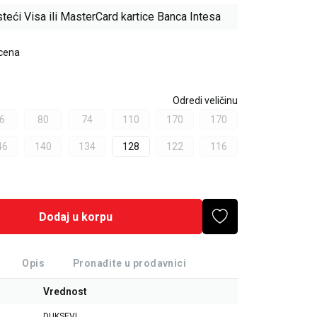
teći Visa ili MasterCard kartice Banca Intesa
 cena
Odredi veličinu
6
80
74
110
170
170
46
140
134
128
122
116
Dodaj u korpu
Opis
Pronađite u prodavnici
Vrednost
DUKSEVI