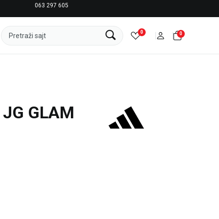
063 297 605
LICENCIRANI CLEARANCE PARTNER ADIDAS
0
0
Pretraži sajt
 JG GLAM