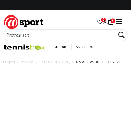
Besplatna dostava za porudžbine preko 6.000 rsd
0
0
Pretraži sajt
ADIDAS
SKECHERS
Et sport
Proizvodi
Odeća
DUKSEVI
DUKS ADIDAS JB TR JKT Y BG
25
%
20
%