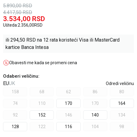
5.890,00
RSD
4.417,50
RSD
3.534,00
RSD
Ušteda:
2.356,00
RSD
ili
294,50
RSD na 12 rata koristeći Visa ili MasterCard
kartice Banca Intesa
Obavesti me kada se promeni cena
Odaberi veličinu
:
EU
UK
Odredi veličinu
158
68
62
86
80
74
110
170
170
164
92
152
146
140
134
128
122
116
104
98