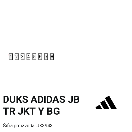
1
2
3
4
5
6
7
8
DUKS ADIDAS JB
TR JKT Y BG
Šifra proizvoda:
JX3943