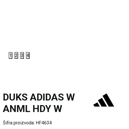
1
2
3
4
DUKS ADIDAS W
ANML HDY W
Šifra proizvoda:
HF4634