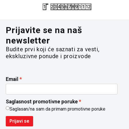
1
2
3
4
5
6
7
8
9
10
11
12
Prijavite se na naš
newsletter
Budite prvi koji će saznati za vesti,
ekskluzivne ponude i proizvode
Email
Saglasnost promotivne poruke
Saglasan/na sam da primam promotivne poruke
Prijavi se