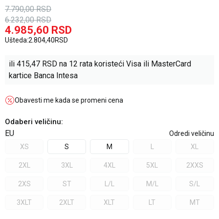
7.790,00
RSD
6.232,00
RSD
4.985,60
RSD
Ušteda:
2.804,40
RSD
ili
415,47
RSD na 12 rata koristeći Visa ili MasterCard
kartice Banca Intesa
Obavesti me kada se promeni cena
Odaberi veličinu
:
EU
Odredi veličinu
XS
S
M
L
XL
2XL
3XL
4XL
5XL
2XXS
2XS
ST
L/L
M/L
S/L
3XLT
2XLT
XLT
LT
MT