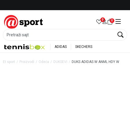
Besplatna dostava za porudžbine preko 6.000 rsd
0
0
Pretraži sajt
ADIDAS
SKECHERS
Et sport
Proizvodi
Odeća
DUKSEVI
DUKS ADIDAS W ANML HDY W
20
%
20
%