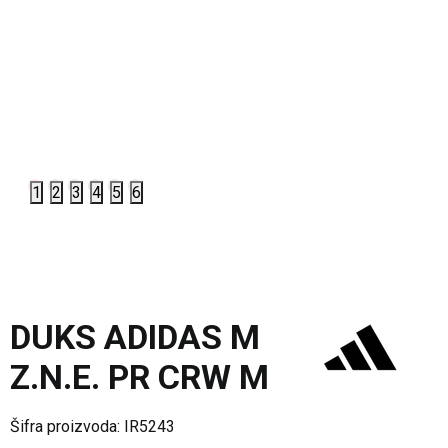
1
2
3
4
5
6
DUKS ADIDAS M
Z.N.E. PR CRW M
Šifra proizvoda:
IR5243