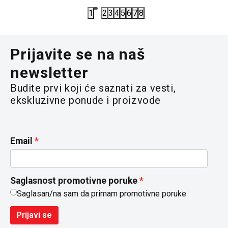
1
2
3
4
5
6
7
8
Prijavite se na naš
newsletter
Budite prvi koji će saznati za vesti,
ekskluzivne ponude i proizvode
Email
Saglasnost promotivne poruke
Saglasan/na sam da primam promotivne poruke
Prijavi se