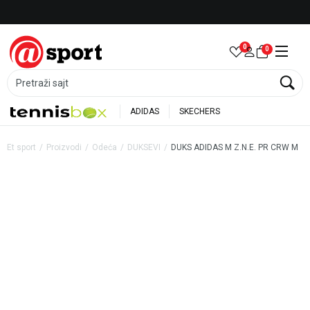
Besplatna dostava za porudžbine preko 6.000 rsd
0
0
Pretraži sajt
ADIDAS
SKECHERS
Et sport
Proizvodi
Odeća
DUKSEVI
DUKS ADIDAS M Z.N.E. PR CRW M