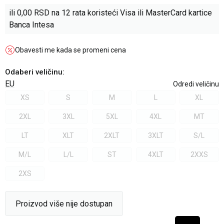
ili
0,00
RSD na 12 rata koristeći Visa ili MasterCard kartice
Banca Intesa
Obavesti me kada se promeni cena
Odaberi veličinu
:
EU
Odredi veličinu
XS
S
M
L
XL
2XL
3XL
5XL
4XL
MT
LT
XLT
2XLT
3XLT
S/L
M/L
L/L
ST
4XLT
2XXS
2XS
Proizvod više nije dostupan