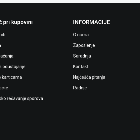
 pri kupovini
INFORMACIJE
iti
O nama
a
Zaposlenje
laćanja
Saradnja
a odustajanje
Kontakt
e karticama
Najčešća pitanja
cije
Radnje
ko rešavanje sporova