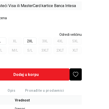
teći Visa ili MasterCard kartice Banca Intesa
 cena
Odredi veličinu
L
XL
2XL
3XL
4XL
5XL
/L
M/L
S/L
3XLT
2XLT
XLT
Dodaj u korpu
Opis
Pronađite u prodavnici
Vrednost
Dresovi