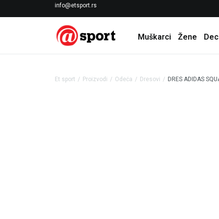
LICENCIRANI CLEARANCE PARTNER ADIDAS
info@etsport.rs
Muškarci
Žene
Dec
Et sport
Proizvodi
Odeća
Dresovi
DRES ADIDAS SQUA