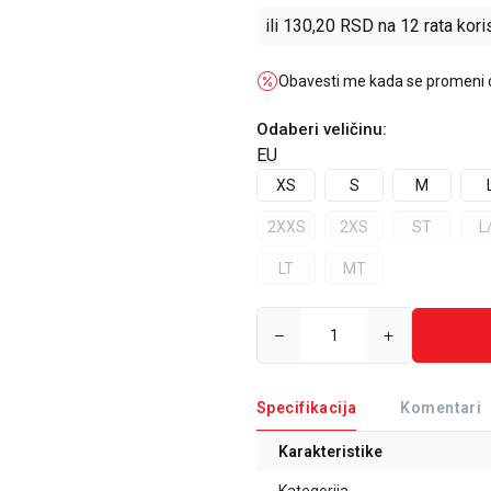
ili
130,20
RSD na 12 rata koris
Obavesti me kada se promeni
Odaberi veličinu
:
EU
XS
S
M
2XXS
2XS
ST
L
LT
MT
Specifikacija
Komentari
Karakteristike