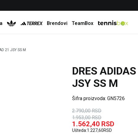
Besplatna dostava za porudžbine preko 6.000 rsd
a
Brendovi
TeamBox
D 21 JSY SS M
DRES ADIDAS
30
%
20
%
JSY SS M
Šifra proizvoda:
GN5726
2.790,00
RSD
1.953,00
RSD
1.562,40
RSD
Ušteda:
1.227,60
RSD