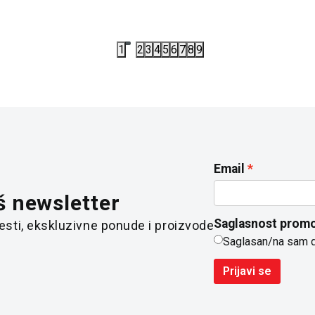
1
2
3
4
5
6
7
8
9
Email
š newsletter
Saglasnost promo
 vesti, ekskluzivne ponude i proizvode
Saglasan/na sam 
Prijavi se