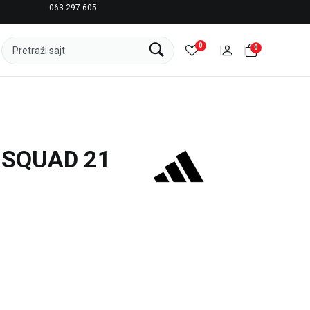
063 297 605
LICENCIRANI CLEARANCE PARTNER ADIDAS
0
0
Pretraži sajt
 SQUAD 21