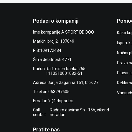
Podaci o kompaniji
Pomoć
Ime kompanije:
A SPORT DD DOO
Kako kup
Matični broj:
21137049
Isporuk
PIB:
109172484
Načini p
Šifra delatnosti:
4771
Pravo n
Račun:
Raiffeisen banka 265-
Plaćanj
1110310001082-51
Adresa:
Jurija Gagarina 151, blok 27
Reklama
Telefon:
063297605
Vansuds
Email:
info@etsport.rs
Call
Radnim danima 9h - 15h, vikend
centar:
neradan
Pratite nas