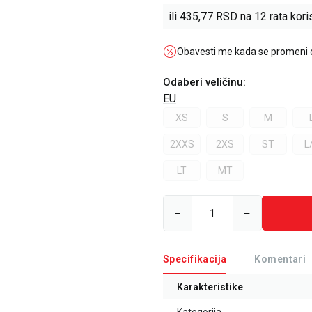
ili
435,77
RSD na 12 rata koris
Obavesti me kada se promeni
Odaberi veličinu
:
EU
XS
S
M
2XXS
2XS
ST
L
LT
MT
Specifikacija
Komentari
Karakteristike