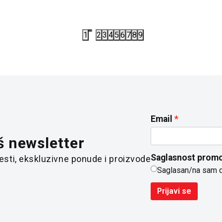
1
2
3
4
5
6
7
8
9
Email
š newsletter
Saglasnost promo
 vesti, ekskluzivne ponude i proizvode
Saglasan/na sam 
Prijavi se