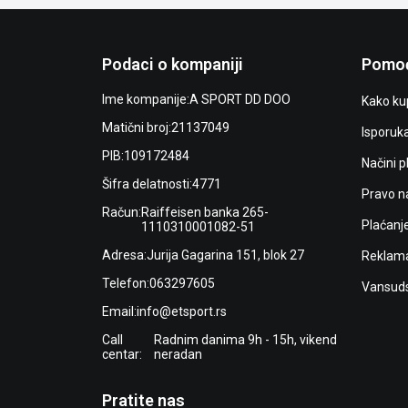
Podaci o kompaniji
Pomoć
Ime kompanije:
A SPORT DD DOO
Kako kup
Matični broj:
21137049
Isporuk
PIB:
109172484
Načini p
Šifra delatnosti:
4771
Pravo n
Račun:
Raiffeisen banka 265-
Plaćanj
1110310001082-51
Adresa:
Jurija Gagarina 151, blok 27
Reklama
Telefon:
063297605
Vansuds
Email:
info@etsport.rs
Call
Radnim danima 9h - 15h, vikend
centar:
neradan
Pratite nas