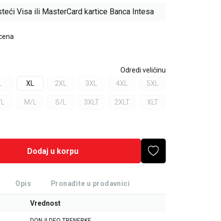
teći Visa ili MasterCard kartice Banca Intesa
 cena
Odredi veličinu
L
XL
2XL
3XL
4XL
5XL
/L
M/L
S/L
3XLT
2XLT
XLT
Dodaj u korpu
Opis
Pronađite u prodavnici
Vrednost
DONJI DEO TRENERKE