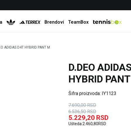
Besplatna dostava za porudžbine preko 6.000 rsd
a
Brendovi
TeamBox
EO ADIDAS D4T HYBRID PANT M
D.DEO ADIDA
15
%
20
%
HYBRID PANT
Šifra proizvoda:
IY1123
7.690,00
RSD
6.536,50
RSD
5.229,20
RSD
Ušteda:
2.460,80
RSD