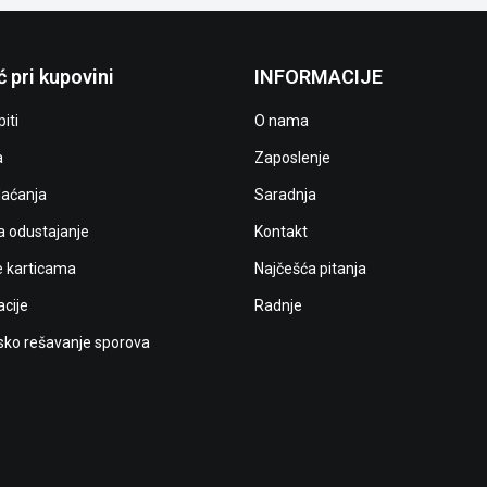
 pri kupovini
INFORMACIJE
iti
O nama
a
Zaposlenje
laćanja
Saradnja
a odustajanje
Kontakt
e karticama
Najčešća pitanja
cije
Radnje
ko rešavanje sporova