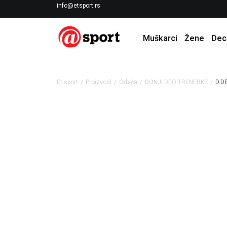
LICENCIRANI CLEARANCE PARTNER ADIDAS
info@etsport.rs
Muškarci
Žene
Dec
Et sport
Proizvodi
Odeća
DONJI DEO TRENERKE
D.D