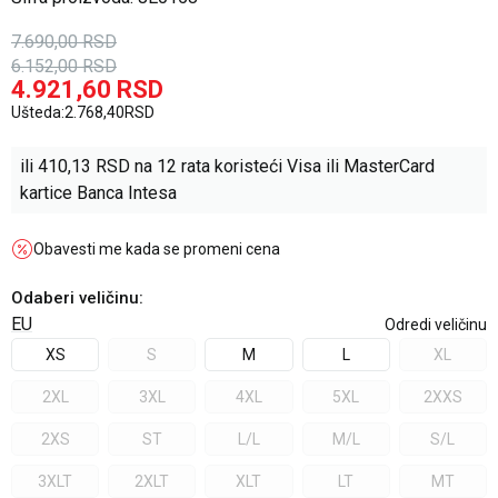
7.690,00
RSD
6.152,00
RSD
4.921,60
RSD
Ušteda:
2.768,40
RSD
ili
410,13
RSD na 12 rata koristeći Visa ili MasterCard
kartice Banca Intesa
Obavesti me kada se promeni cena
Odaberi veličinu
:
EU
Odredi veličinu
XS
S
M
L
XL
2XL
3XL
4XL
5XL
2XXS
2XS
ST
L/L
M/L
S/L
3XLT
2XLT
XLT
LT
MT