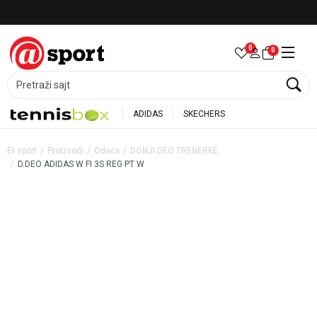
Besplatna dostava za porudžbine preko 6.000 rsd
0
0
Pretraži sajt
ADIDAS
SKECHERS
Et sport
Proizvodi
Odeća
DONJI DEO TRENERKE
D.DEO ADIDAS W FI 3S REG PT W
20
%
20
%