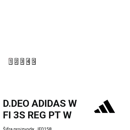
1
2
3
4
5
D.DEO ADIDAS W
FI 3S REG PT W
Šifra proizvoda:
JE0158