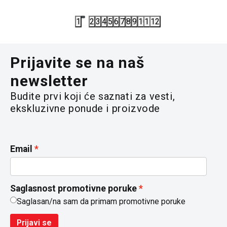
7.690,00
RSD
7.100,00
R
1
2
3
4
5
6
7
8
9
10
11
12
Prijavite se na naš
newsletter
Budite prvi koji će saznati za vesti,
ekskluzivne ponude i proizvode
Email
Saglasnost promotivne poruke
Saglasan/na sam da primam promotivne poruke
Prijavi se