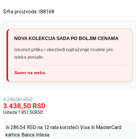
Šifra proizvoda:
IB8168
NOVA KOLEKCIJA SADA PO BOLJIM CENAMA
Iskoristi priliku i obezbedi najtraženije modele pre
isteka ponude.
Samo na webu.
5.290,00
RSD
3.438,50
RSD
Ušteda:
1.851,50
RSD
ili
286,54
RSD na 12 rata koristeći Visa ili MasterCard
kartice Banca Intesa