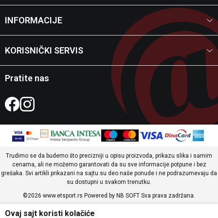
INFORMACIJE
KORISNIČKI SERVIS
Pratite nas
Trudimo se da budemo što precizniji u opisu proizvoda, prikazu slika i samim
cenama, ali ne možemo garantovati da su sve informacije potpune i bez
grešaka. Svi artikli prikazani na sajtu su deo naše ponude i ne podrazumevaju da
su dostupni u svakom trenutku.
©2026
www.etsport.rs
Powered by
NB SOFT
Sva prava zadržana.
Ovaj sajt koristi kolačiće