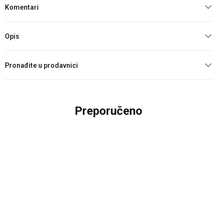
Komentari
Opis
Pronađite u prodavnici
Preporučeno
25
%