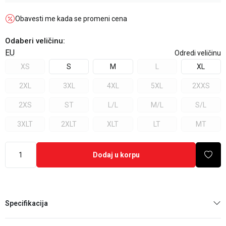
Obavesti me kada se promeni cena
Odaberi veličinu
:
EU
Odredi veličinu
XS
S
M
L
XL
2XL
3XL
4XL
5XL
2XXS
2XS
ST
L/L
M/L
S/L
3XLT
2XLT
XLT
LT
MT
Dodaj u korpu
Specifikacija