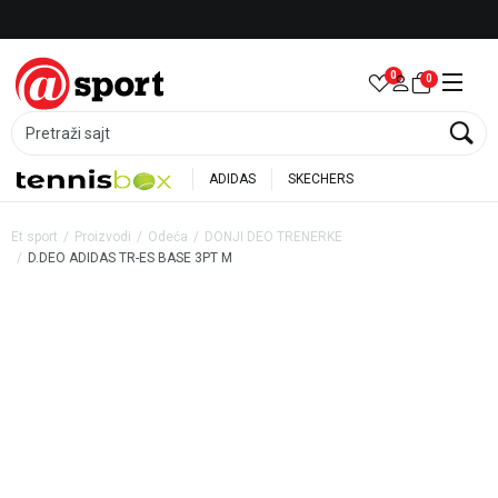
Besplatna dostava za porudžbine preko 6.000 rsd
0
0
Pretraži sajt
ADIDAS
SKECHERS
Et sport
Proizvodi
Odeća
DONJI DEO TRENERKE
D.DEO ADIDAS TR-ES BASE 3PT M
35
%