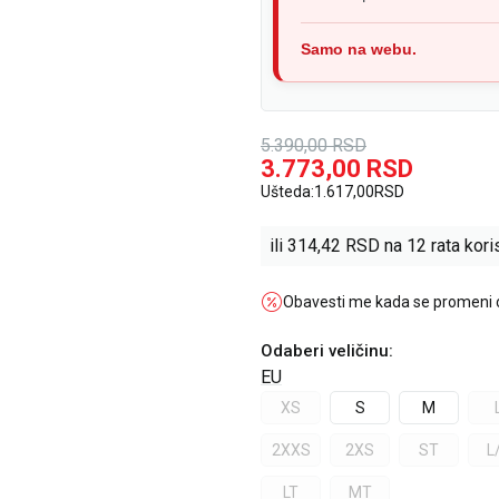
Samo na webu.
5.390,00
RSD
3.773,00
RSD
Ušteda:
1.617,00
RSD
ili
314,42
RSD na 12 rata koris
Obavesti me kada se promeni
Odaberi veličinu
:
EU
XS
S
M
2XXS
2XS
ST
L
LT
MT