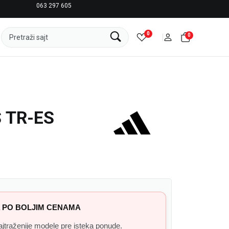
063 297 605
LICENCIRANI CLEARANCE PARTNER ADIDAS
0
0
Pretraži sajt
 TR-ES
 PO BOLJIM CENAMA
 najtraženije modele pre isteka ponude.