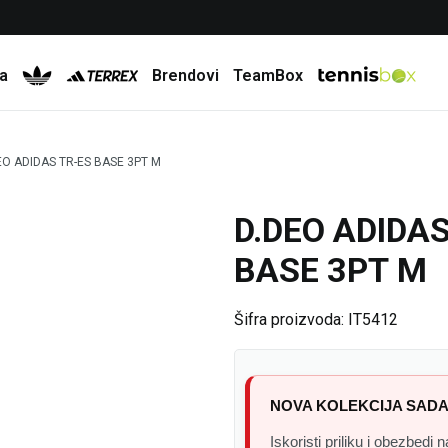
Besplatna dostava za porudžbine preko 6.000 rsd
a
Brendovi
TeamBox
EO ADIDAS TR-ES BASE 3PT M
D.DEO ADIDAS
30
%
BASE 3PT M
Šifra proizvoda:
IT5412
NOVA KOLEKCIJA SADA
Iskoristi priliku i obezbedi