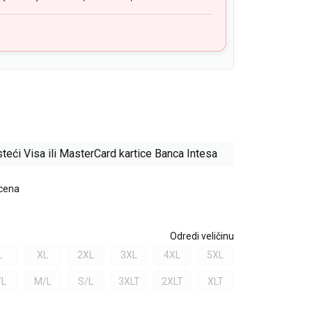
teći Visa ili MasterCard kartice Banca Intesa
 cena
Odredi veličinu
L
XL
2XL
3XL
4XL
5XL
/L
M/L
S/L
3XLT
2XLT
XLT