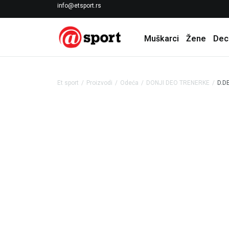
LICENCIRANI CLEARANCE PARTNER ADIDAS
info@etsport.rs
Muškarci
Žene
Dec
Et sport
Proizvodi
Odeća
DONJI DEO TRENERKE
D.D