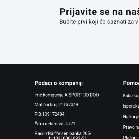
Prijavite se na na
Budite prvi koji će saznati za
Podaci o kompaniji
Pomoć
Ime kompanije:
A SPORT DD DOO
Kako kup
Matični broj:
21137049
Isporuk
PIB:
109172484
Načini p
Šifra delatnosti:
4771
Pravo n
Račun:
Raiffeisen banka 265-
Plaćanj
1110310001082-51