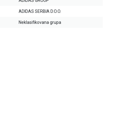
ADIDAS GROUP
ADIDAS SERBIA D.O.O.
Neklasifikovana grupa
25
%
25
%