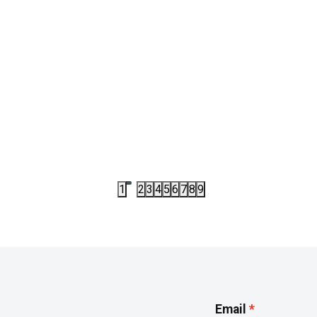
DEO TRENERKE
KE1115
DONJI DEO TRENERKE
 ADIDAS ESS TP W
D.DEO ADIDAS FIREBIRD TP 
,50
RSD
7.042,50
RSD
00
RSD
9.390,00
RSD
1
2
3
4
5
6
7
8
9
Email