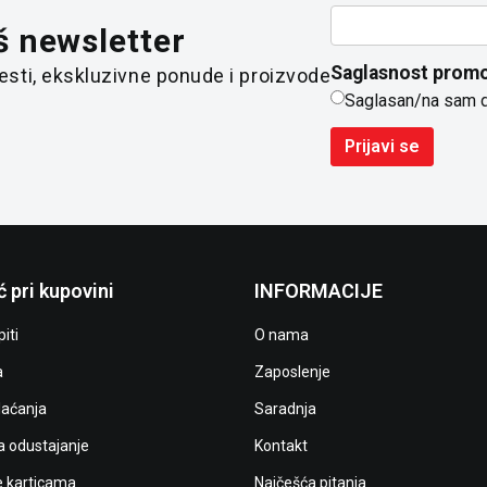
š newsletter
Saglasnost promo
 vesti, ekskluzivne ponude i proizvode
Saglasan/na sam 
Prijavi se
 pri kupovini
INFORMACIJE
iti
O nama
a
Zaposlenje
laćanja
Saradnja
a odustajanje
Kontakt
e karticama
Najčešća pitanja