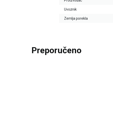
Proizvođač
Uvoznik
Zemlja porekla
Preporučeno
25
%