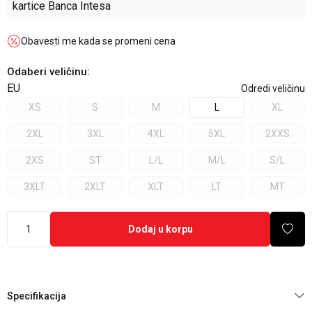
kartice Banca Intesa
Obavesti me kada se promeni cena
Odaberi veličinu
:
EU
Odredi veličinu
XS
S
M
L
XL
2XL
3XL
4XL
5XL
2XXS
2XS
ST
L/L
M/L
S/L
3XLT
2XLT
XLT
LT
MT
Dodaj u korpu
Specifikacija