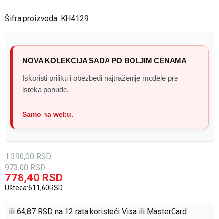
Šifra proizvoda:
KH4129
NOVA KOLEKCIJA SADA PO BOLJIM CENAMA
Iskoristi priliku i obezbedi najtraženije modele pre
isteka ponude.
Samo na webu.
1.390,00
RSD
973,00
RSD
778,40
RSD
Ušteda:
611,60
RSD
ili
64,87
RSD na 12 rata koristeći Visa ili MasterCard