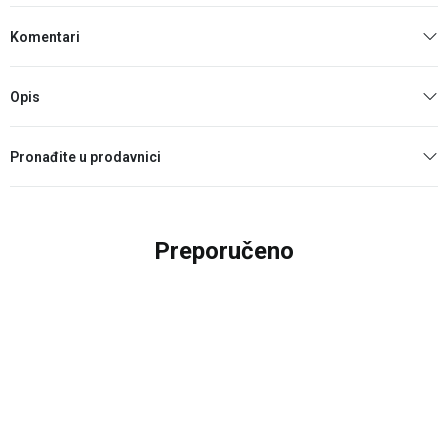
Komentari
Opis
Pronađite u prodavnici
Preporučeno
20
%