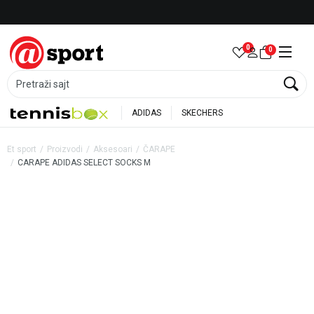
Besplatna dostava za porudžbine preko 6.000 rsd
0
0
Pretraži sajt
ADIDAS
SKECHERS
Et sport
Proizvodi
Aksesoari
ČARAPE
CARAPE ADIDAS SELECT SOCKS M
30
%
20
%