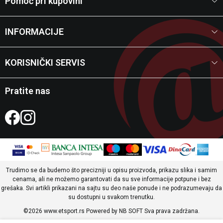
Pomoć pri kupovini
INFORMACIJE
KORISNIČKI SERVIS
Pratite nas
Trudimo se da budemo što precizniji u opisu proizvoda, prikazu slika i samim
cenama, ali ne možemo garantovati da su sve informacije potpune i bez
grešaka. Svi artikli prikazani na sajtu su deo naše ponude i ne podrazumevaju da
su dostupni u svakom trenutku.
©2026
www.etsport.rs
Powered by
NB SOFT
Sva prava zadržana.