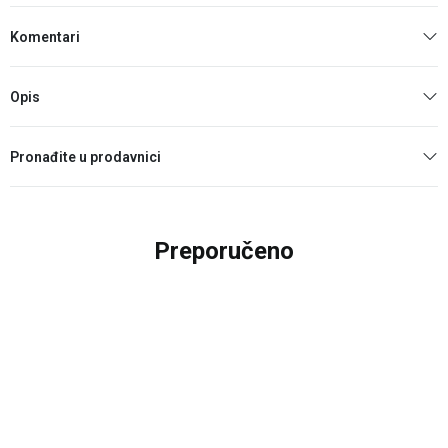
Komentari
Opis
Pronađite u prodavnici
Preporučeno
20
%