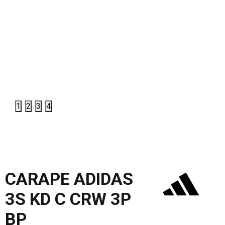
1
2
3
4
CARAPE ADIDAS
3S KD C CRW 3P
BP