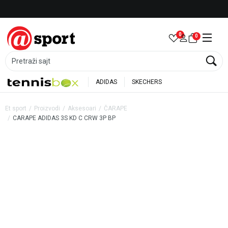
Besplatna dostava za porudžbine preko 6.000 rsd
0
0
Pretraži sajt
ADIDAS
SKECHERS
Et sport
Proizvodi
Aksesoari
ČARAPE
CARAPE ADIDAS 3S KD C CRW 3P BP
25
%
20
%