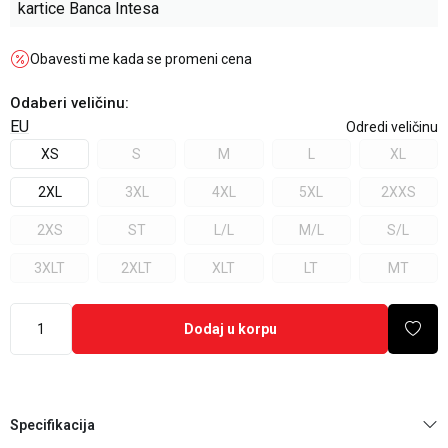
kartice Banca Intesa
Obavesti me kada se promeni cena
Odaberi veličinu
:
EU
Odredi veličinu
XS
S
M
L
XL
2XL
3XL
4XL
5XL
2XXS
2XS
ST
L/L
M/L
S/L
3XLT
2XLT
XLT
LT
MT
Dodaj u korpu
Specifikacija