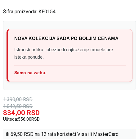
Šifra proizvoda:
KF0154
NOVA KOLEKCIJA SADA PO BOLJIM CENAMA
Iskoristi priliku i obezbedi najtraženije modele pre
isteka ponude.
Samo na webu.
1.390,00
RSD
1.042,50
RSD
834,00
RSD
Ušteda:
556,00
RSD
ili
69,50
RSD na 12 rata koristeći Visa ili MasterCard