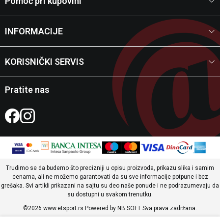
Pomoć pri kupovini
INFORMACIJE
KORISNIČKI SERVIS
Pratite nas
Trudimo se da budemo što precizniji u opisu proizvoda, prikazu slika i samim
cenama, ali ne možemo garantovati da su sve informacije potpune i bez
grešaka. Svi artikli prikazani na sajtu su deo naše ponude i ne podrazumevaju da
su dostupni u svakom trenutku.
©2026
www.etsport.rs
Powered by
NB SOFT
Sva prava zadržana.