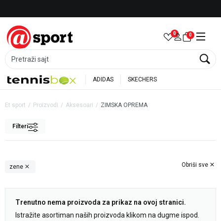
LICENCIRANI CLEARANCE PARTNER ADIDAS
0
0
Pretraži sajt
ADIDAS
SKECHERS
Et sport
Proizvodi
Aksesoari
ZIMSKA OPREMA
Filteri
Obriši sve
zene
Trenutno nema proizvoda za prikaz na ovoj stranici.
Istražite asortiman naših proizvoda klikom na dugme ispod.