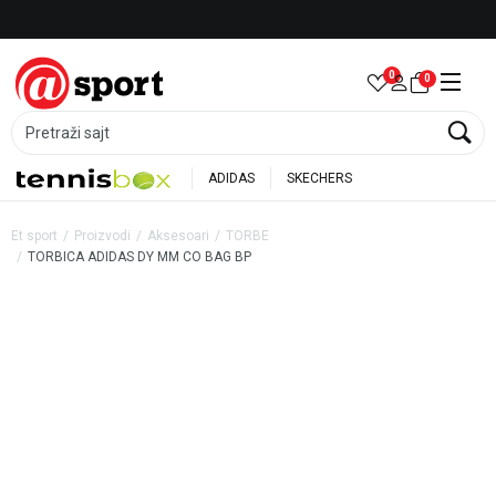
Besplatna dostava za porudžbine preko 6.000 rsd
0
0
Pretraži sajt
ADIDAS
SKECHERS
Et sport
Proizvodi
Aksesoari
TORBE
TORBICA ADIDAS DY MM CO BAG BP
34
%