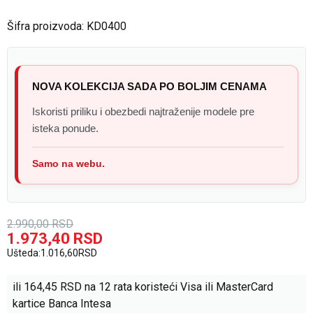
Šifra proizvoda:
KD0400
NOVA KOLEKCIJA SADA PO BOLJIM CENAMA
Iskoristi priliku i obezbedi najtraženije modele pre
isteka ponude.
Samo na webu.
2.990,00
RSD
1.973,40
RSD
Ušteda:
1.016,60
RSD
ili
164,45
RSD na 12 rata koristeći Visa ili MasterCard
kartice Banca Intesa