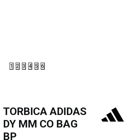
1
2
3
4
5
6
TORBICA ADIDAS
DY MM CO BAG
BP