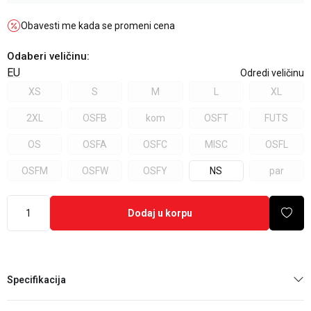
Obavesti me kada se promeni cena
Odaberi veličinu
:
EU
Odredi veličinu
XS
S
M
L
XL
2XL
OSFB
kom
OSFT
FUTS
OS
OSFA
OSFC
MISC
OSFL
OSFM
OSFW
OSFY
NS
par
Dodaj u korpu
Specifikacija