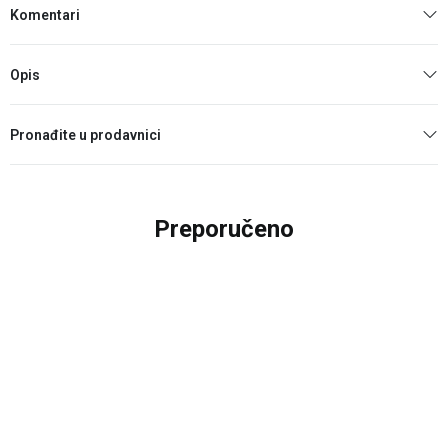
Komentari
Opis
Pronađite u prodavnici
Preporučeno
20
%