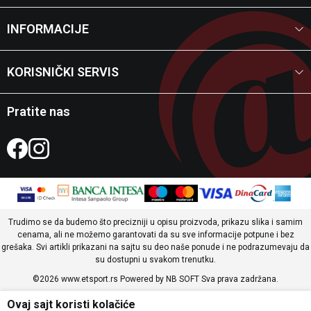
INFORMACIJE
KORISNIČKI SERVIS
Pratite nas
Trudimo se da budemo što precizniji u opisu proizvoda, prikazu slika i samim
cenama, ali ne možemo garantovati da su sve informacije potpune i bez
grešaka. Svi artikli prikazani na sajtu su deo naše ponude i ne podrazumevaju da
su dostupni u svakom trenutku.
©2026
www.etsport.rs
Powered by
NB SOFT
Sva prava zadržana.
Ovaj sajt koristi kolačiće