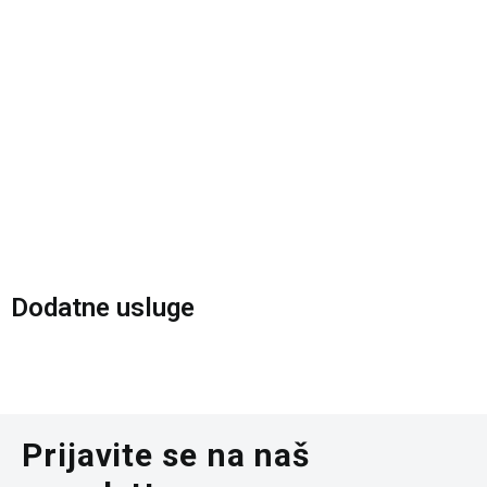
Dodatne usluge
Besplatna dostava
Za porudžbine preko 6.000 rsd
Prijavite se na naš