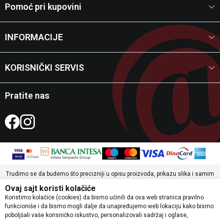
Pomoć pri kupovini
INFORMACIJE
KORISNIČKI SERVIS
Pratite nas
Trudimo se da budemo što precizniji u opisu proizvoda, prikazu slika i samim
cenama, ali ne možemo garantovati da su sve informacije potpune i bez
Ovaj sajt koristi kolačiće
grešaka. Svi artikli prikazani na sajtu su deo naše ponude i ne podrazumevaju da
Koristimo kolačiće (cookies) da bismo učinili da ova web stranica pravilno
su dostupni u svakom trenutku.
funkcioniše i da bismo mogli dalje da unapređujemo web lokaciju kako bismo
©2026
www.etsport.rs
Powered by
NB SOFT
Sva prava zadržana.
poboljšali vaše korisničko iskustvo, personalizovali sadržaj i oglase,