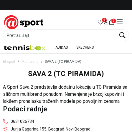
Besplatna dostava za porudžbine preko 6.000 rsd
0
0
Pretraži sajt
ADIDAS
SKECHERS
Et sport
Multibrand
SAVA 2 (TC PIRAMIDA)
SAVA 2 (TC PIRAMIDA)
A Sport Sava 2 predstavlja dodatnu lokaciju u TC Piramida sa
sličnom multibrend ponudom. Namenjena je brzoj kupovini i
lakšem pronalasku traženih modela po povoljnim cenama.
Podaci radnje
0631026734
Jurija Gagarina 155, Beograd-Novi Beograd