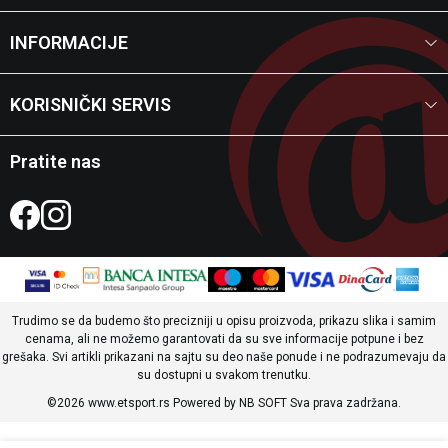
INFORMACIJE
KORISNIČKI SERVIS
Pratite nas
Trudimo se da budemo što precizniji u opisu proizvoda, prikazu slika i samim
cenama, ali ne možemo garantovati da su sve informacije potpune i bez
grešaka. Svi artikli prikazani na sajtu su deo naše ponude i ne podrazumevaju da
su dostupni u svakom trenutku.
©2026
www.etsport.rs
Powered by
NB SOFT
Sva prava zadržana.