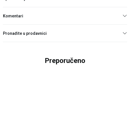
Komentari
Pronađite u prodavnici
Preporučeno
20
%