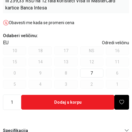
ili
239,33
RSD na 12 rata koristeći Visa ili MasterCard
kartice Banca Intesa
Obavesti me kada se promeni cena
Odaberi veličinu
:
EU
Odredi veličinu
10
18
17
NS
16
15
14
13
12
11
0
9
8
7
6
5
4
3
2
1
Dodaj u korpu
Specifikacija