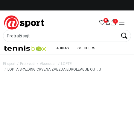
Besplatna dostava za porudžbine preko 6.000 rsd
0
0
Pretraži sajt
ADIDAS
SKECHERS
Et sport
Proizvodi
Aksesoari
LOPTE
LOPTA SPALDING CRVENA ZVEZDA EUROLEAGUE OUT. U
20
%