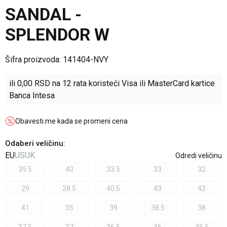
SANDAL -
SPLENDOR W
Šifra proizvoda:
141404-NVY
ili
0,00
RSD na 12 rata koristeći Visa ili MasterCard kartice
Banca Intesa
Obavesti me kada se promeni cena
Odaberi veličinu
:
EU
US
UK
Odredi veličinu
39.5
40
33.5
33
32
29
28.5
40.5
43
42
41
35
39
38.5
38