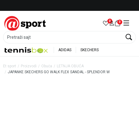
Besplatna dostava za porudžbine preko 6.000 rsd
0
0
Pretraži sajt
ADIDAS
SKECHERS
Et sport
Proizvodi
Obuća
LETNJA OBUĆA
JAPANKE SKECHERS GO WALK FLEX SANDAL - SPLENDOR W