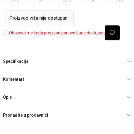
37.5
37
36.5
36
35.5
Proizvod više nije dostupan
Obavesti me kada proizvod ponovo bude dostupan
Specifikacija
Komentari
Opis
Pronađite u prodavnici