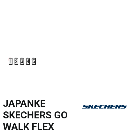
1
2
3
4
5
JAPANKE
SKECHERS GO
WALK FLEX