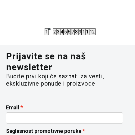
4.712,00
RSD
2.723,00
5.890,00
RSD
3.890,00
R
1
2
3
4
5
6
7
8
9
10
11
12
Prijavite se na naš
newsletter
Budite prvi koji će saznati za vesti,
ekskluzivne ponude i proizvode
Email
Saglasnost promotivne poruke