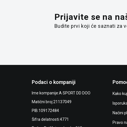
Prijavite se na na
Budite prvi koji će saznati za
Podaci o kompaniji
Pomoć
Ime kompanije:
A SPORT DD DOO
Kako kup
Matični broj:
21137049
Isporuk
PIB:
109172484
Načini p
Šifra delatnosti:
4771
Pravo n