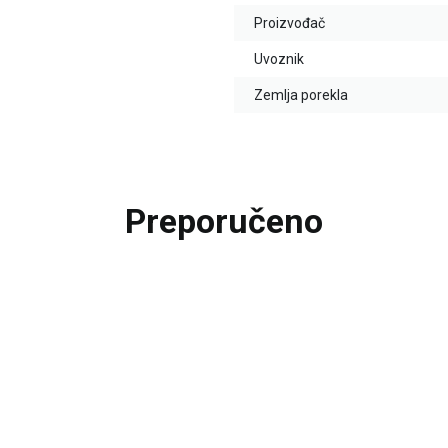
Proizvođač
Uvoznik
Zemlja porekla
Preporučeno
20
%