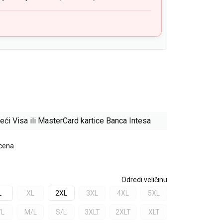
eći Visa ili MasterCard kartice Banca Intesa
 cena
Odredi veličinu
L
XL
2XL
3XL
4XL
5XL
/L
M/L
S/L
3XLT
2XLT
XLT