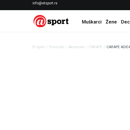
LICENCIRANI CLEARANCE PARTNER ADIDAS
info@etsport.rs
Muškarci
Žene
Dec
Et sport
Proizvodi
Aksesoari
ČARAPE
CARAPE ADIDA