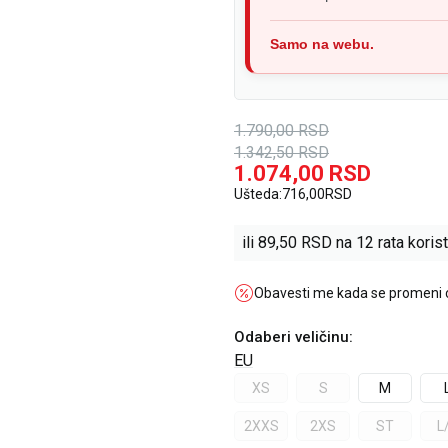
Samo na webu.
1.790,00
RSD
1.342,50
RSD
1.074,00
RSD
Ušteda:
716,00
RSD
ili
89,50
RSD na 12 rata korist
Obavesti me kada se promeni
Odaberi veličinu
:
EU
XS
S
M
2XXS
2XS
ST
L