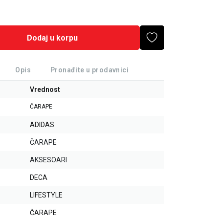
Dodaj u korpu
Opis
Pronađite u prodavnici
Vrednost
ČARAPE
ADIDAS
ČARAPE
AKSESOARI
DECA
LIFESTYLE
ČARAPE