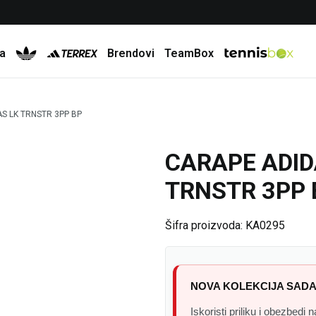
Besplatna dostava za porudžbine preko 6.000 rsd
a
Brendovi
TeamBox
S LK TRNSTR 3PP BP
CARAPE ADID
25
%
20
%
TRNSTR 3PP 
Šifra proizvoda:
KA0295
NOVA KOLEKCIJA SADA
Iskoristi priliku i obezbedi