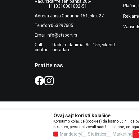
Račun:
Raiffeisen banka 265-
Plaćanj
1110310001082-51
Adresa:
Jurija Gagarina 151, blok 27
Reklama
Telefon:
063297605
Vansuds
Email:
info@etsport.rs
Call
Radnim danima 9h - 15h, vikend
centar:
neradan
Pratite nas
Ovaj sajt koristi kolačiće
Koristimo kolačiće (cookies) da bismo učinili da 
Trudimo se da budemo što precizni
iskustvo, personalizovali sadržaj i oglase, omogući
grešaka. Svi ar
Mandatory
Statistics
Marketing