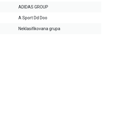
ADIDAS GROUP
A Sport Dd Doo
Neklasifikovana grupa
20
%
20
%