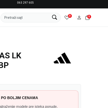
063 297 605
LICENCIRANI CLEARANCE PARTNER ADIDAS
0
0
Pretraži sajt
AS LK
BP
 PO BOLJIM CENAMA
 najtraženije modele pre isteka ponude.