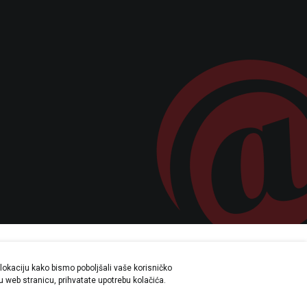
lokaciju kako bismo poboljšali vaše korisničko
a su sve informacije potpune i bez
šu web stranicu, prihvatate upotrebu kolačića.
svakom trenutku.