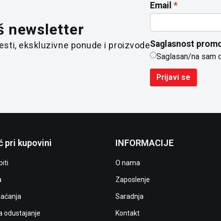
Email
š newsletter
Saglasnost promo
 vesti, ekskluzivne ponude i proizvode
Saglasan/na sam 
Prijavi se
 pri kupovini
INFORMACIJE
iti
O nama
a
Zaposlenje
laćanja
Saradnja
a odustajanje
Kontakt