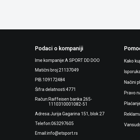
Podaci o kompaniji
Pomoć
Ime kompanije:
A SPORT DD DOO
Kako kup
Matični broj:
21137049
Isporuk
PIB:
109172484
Načini p
Šifra delatnosti:
4771
Pravo n
Račun:
Raiffeisen banka 265-
Plaćanj
1110310001082-51
Adresa:
Jurija Gagarina 151, blok 27
Reklama
Telefon:
063297605
Vansuds
Email:
info@etsport.rs