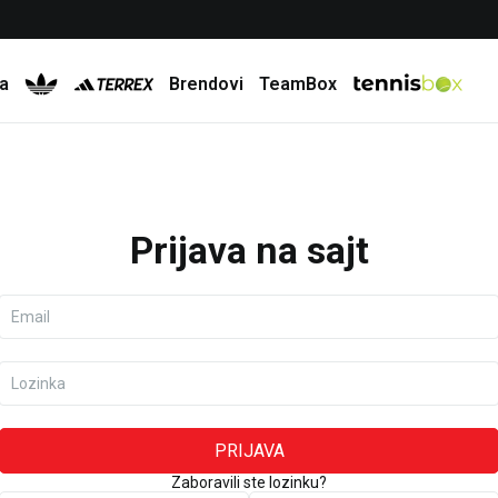
Besplatna dostava za porudžbine preko 6.000 rsd
a
Brendovi
TeamBox
Prijava na sajt
Email
Lozinka
PRIJAVA
Zaboravili ste lozinku?