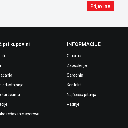
Prijavi se
 pri kupovini
INFORMACIJE
iti
O nama
a
Zaposlenje
laćanja
Saradnja
a odustajanje
Kontakt
e karticama
Najčešća pitanja
cije
Radnje
ko rešavanje sporova