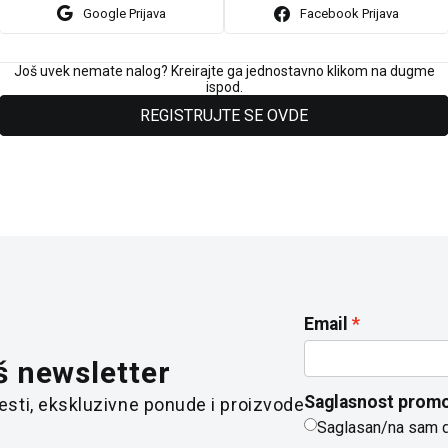
Google Prijava
Facebook Prijava
Još uvek nemate nalog? Kreirajte ga jednostavno klikom na dugme
ispod.
REGISTRUJTE SE OVDE
Email
š newsletter
Saglasnost promo
 vesti, ekskluzivne ponude i proizvode
Saglasan/na sam 