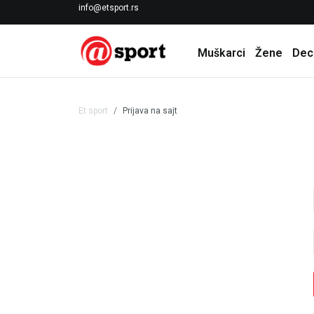
LICENCIRANI CLEARANCE PARTNER ADIDAS
info@etsport.rs
Muškarci
Žene
Dec
Et sport
Prijava na sajt