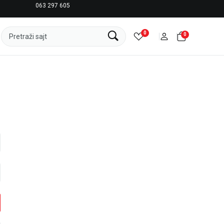
063 297 605
LICENCIRANI CLEARANCE PARTNER ADIDAS
0
0
Pretraži sajt