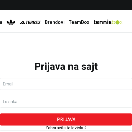
Besplatna dostava za porudžbine preko 6.000 rsd
a
Brendovi
TeamBox
Prijava na sajt
Email
Lozinka
PRIJAVA
Zaboravili ste lozinku?