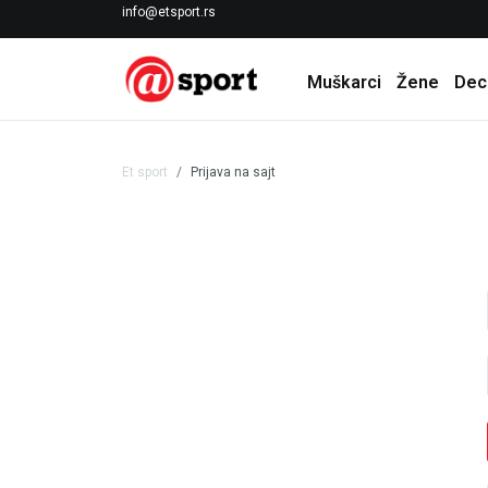
LICENCIRANI CLEARANCE PARTNER ADIDAS
info@etsport.rs
Muškarci
Žene
Dec
Et sport
Prijava na sajt