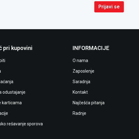
Prijavi se
 pri kupovini
INFORMACIJE
iti
O nama
a
Zaposlenje
laćanja
Saradnja
a odustajanje
Kontakt
e karticama
Najčešća pitanja
cije
Radnje
ko rešavanje sporova