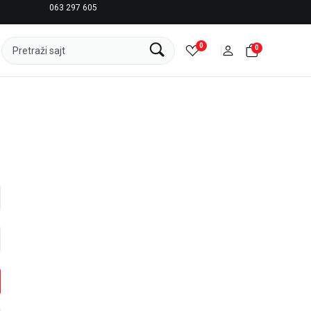
063 297 605
LICENCIRANI CLEARANCE PARTNER ADIDAS
0
0
Pretraži sajt