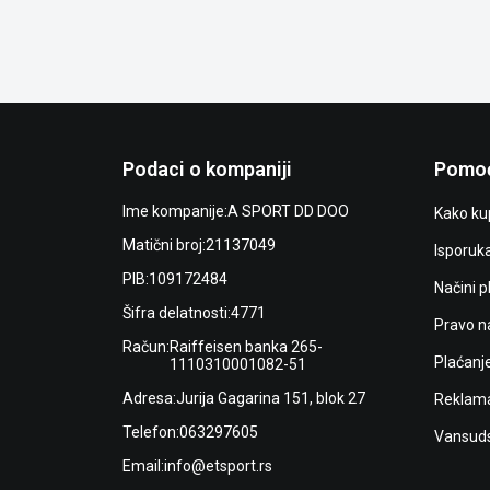
Podaci o kompaniji
Pomoć
Ime kompanije:
A SPORT DD DOO
Kako kup
Matični broj:
21137049
Isporuk
PIB:
109172484
Načini p
Šifra delatnosti:
4771
Pravo n
Račun:
Raiffeisen banka 265-
Plaćanj
1110310001082-51
Adresa:
Jurija Gagarina 151, blok 27
Reklama
Telefon:
063297605
Vansuds
Email:
info@etsport.rs