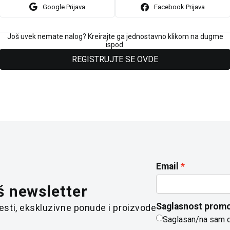
Google Prijava
Facebook Prijava
Još uvek nemate nalog? Kreirajte ga jednostavno klikom na dugme
ispod.
REGISTRUJTE SE OVDE
Email
š newsletter
Saglasnost promo
 vesti, ekskluzivne ponude i proizvode
Saglasan/na sam 