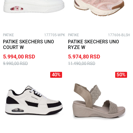
PATIKE
177705-WPK
PATIKE
177606-BLSH
PATIKE SKECHERS UNO
PATIKE SKECHERS UNO
COURT W
RYZE W
5.994,00
RSD
5.974,80
RSD
9.990,00
RSD
11.490,00
RSD
40
%
50
%