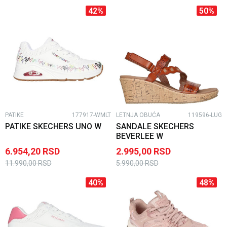
42
%
50
%
PATIKE
177917-WMLT
LETNJA OBUĆA
119596-LUG
PATIKE SKECHERS UNO W
SANDALE SKECHERS
BEVERLEE W
6.954,20
RSD
2.995,00
RSD
11.990,00
RSD
5.990,00
RSD
40
%
48
%