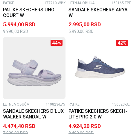
PATIKE
177710-WBK
LETNJA OBUĆA
163165-TPE
PATIKE SKECHERS UNO
SANDALE SKECHERS ARYA
COURT W
W
5.994,00
RSD
2.995,00
RSD
9.990,00
RSD
5.990,00
RSD
44
%
42
%
LETNJA OBUĆA
119823-LAV
PATIKE
150620-SLT
SANDALE SKECHERS D'LUX
PATIKE SKECHERS SKECH-
WALKER SANDAL W
LITE PRO 2.0 W
4.474,40
RSD
4.924,20
RSD
7.990,00
RSD
8.490,00
RSD