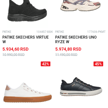
PATIKE
104457-BBK
PATIKE
177606-PKMT
PATIKE SKECHERS VIRTUE
PATIKE SKECHERS UNO
W
RYZE W
5.934,60
RSD
5.974,80
RSD
10.990,00
RSD
11.490,00
RSD
42
%
45
%