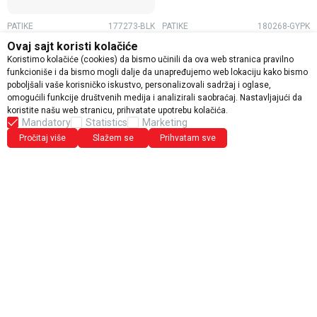
PATIKE
177273-BLK
PATIKE
180268-GYPK
PATIKE SKECHERS ZILLA W
PATIKE SKECHERS GLIDE-
Ovaj sajt koristi kolačiće
STEP SOLE W
Koristimo kolačiće (cookies) da bismo učinili da ova web stranica pravilno
funkcioniše i da bismo mogli dalje da unapređujemo web lokaciju kako bismo
4.924,20
RSD
6.954,20
RSD
poboljšali vaše korisničko iskustvo, personalizovali sadržaj i oglase,
8.490,00
RSD
11.990,00
RSD
omogućili funkcije društvenih medija i analizirali saobraćaj. Nastavljajući da
koristite našu web stranicu, prihvatate upotrebu kolačića.
46
%
42
%
Mandatory
Statistics
Marketing
Pročitaj više
Slažem se
Prihvatam sve
PATIKE
177861-BBK
PATIKE
177511-BLK
PATIKE SKECHERS UNO W
PATIKE SKECHERS ZINGER
2.0 W