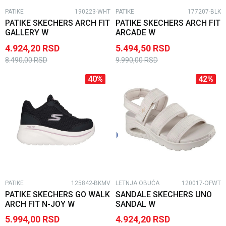
PATIKE
190223-WHT
PATIKE
177207-BLK
PATIKE SKECHERS ARCH FIT
PATIKE SKECHERS ARCH FIT
GALLERY W
ARCADE W
4.924,20
RSD
5.494,50
RSD
8.490,00
RSD
9.990,00
RSD
40
%
42
%
PATIKE
125842-BKMV
LETNJA OBUĆA
120017-OFWT
PATIKE SKECHERS GO WALK
SANDALE SKECHERS UNO
ARCH FIT N-JOY W
SANDAL W
5.994,00
RSD
4.924,20
RSD