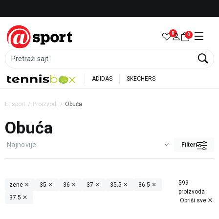
Besplatna dostava za porudžbine preko 6.000 rsd
0
0
Pretraži sajt
ADIDAS
SKECHERS
Et sport
Proizvodi
Obuća
Obuća
Filteri
599
zene
35
36
37
35.5
36.5
proizvoda
37.5
Obriši sve