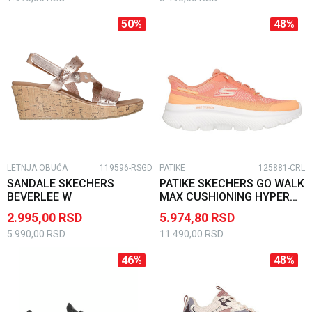
50
%
48
%
LETNJA OBUĆA
119596-RSGD
PATIKE
125881-CRL
SANDALE SKECHERS
PATIKE SKECHERS GO WALK
BEVERLEE W
MAX CUSHIONING HYPER
BURST W
2.995,00
RSD
5.974,80
RSD
5.990,00
RSD
11.490,00
RSD
46
%
48
%