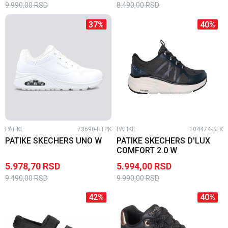
9.990,00
RSD
8.490,00
RSD
37
%
40
%
PATIKE
73690-HTPK
PATIKE
104474-BLK
PATIKE SKECHERS UNO W
PATIKE SKECHERS D'LUX
COMFORT 2.0 W
5.978,70
RSD
5.994,00
RSD
9.490,00
RSD
9.990,00
RSD
42
%
40
%