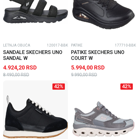
LETNJA OBUĆA
120017-BBK
PATIKE
177710-BBK
SANDALE SKECHERS UNO
PATIKE SKECHERS UNO
SANDAL W
COURT W
4.924,20
RSD
5.994,00
RSD
8.490,00
RSD
9.990,00
RSD
42
%
42
%